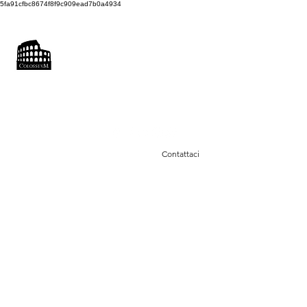
5fa91cfbc8674f8f9c909ead7b0a4934
COLOSSEUM
SOUND FACTORY
Recording & Photo Studio
colosseumsoundfactory@gmail.com
0043660 3870414
Contattaci