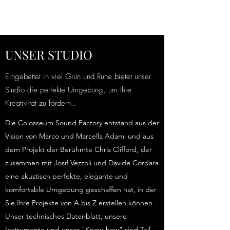
UNSER STUDIO
Eingebettet in viel Grün und Ruhe bietet unser
Studio die perfekte Umgebung, um Ihre
Kreativität zu fördern..
Die Colosseum Sound Factory entstand aus der
Vision von Marco und Marcella Adami und aus
dem Projekt der Ber​ühmte Chris Clifford, der
zusammen mit Josif Vezzoli und Davide Cordara
eine akustisch perfekte, elegante und
komfortable Umgebung geschaffen hat, in der
Sie Ihre Projekte von A bis Z erstellen können .
Unser technisches Datenblatt, unsere
Instrumente und unser "Know-how" sind Teil