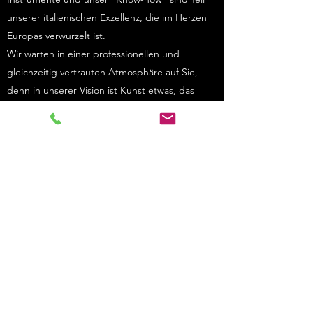
unserer italienischen Exzellenz, die im Herzen
Europas verwurzelt ist.
Wir warten in einer professionellen und
gleichzeitig vertrauten Atmosphäre auf Sie,
denn in unserer Vision ist Kunst etwas, das
Menschen vor einem Unternehmen verbindet.