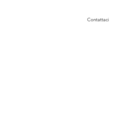
Contattaci
y@gmail.com
0043660 3870414