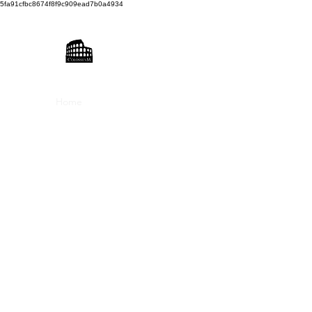
5fa91cfbc8674f8f9c909ead7b0a4934
COLOSSEUM SOUND FACTO
Recording & Photo Studio
Home
Technisches Datenblatt
Unser Studio
Altro